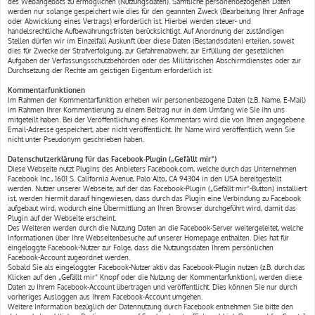
des Webangebots zu ermöglichen (Nutzungsdaten). Sämtliche personenbezogenen Daten
werden nur solange gespeichert wie dies für den geannten Zweck (Bearbeitung Ihrer Anfrage
oder Abwicklung eines Vertrags) erforderlich ist. Hierbei werden steuer- und
handelsrechtliche Aufbewahrungsfristen berücksichtigt. Auf Anordnung der zuständigen
Stellen dürfen wir im Einzelfall Auskunft über diese Daten (Bestandsdaten) erteilen, soweit
dies für Zwecke der Strafverfolgung, zur Gefahrenabwehr, zur Erfüllung der gesetzlichen
Aufgaben der Verfassungsschutzbehörden oder des Militärischen Abschirmdienstes oder zur
Durchsetzung der Rechte am geistigen Eigentum erforderlich ist.
Kommentarfunktionen
Im Rahmen der Kommentarfunktion erheben wir personenbezogene Daten (z.B. Name, E-Mail)
im Rahmen Ihrer Kommentierung zu einem Beitrag nur in dem Umfang wie Sie ihn uns
mitgeteilt haben. Bei der Veröffentlichung eines Kommentars wird die von Ihnen angegebene
Email-Adresse gespeichert, aber nicht veröffentlicht. Ihr Name wird veröffentlich, wenn Sie
nicht unter Pseudonym geschrieben haben.
Datenschutzerklärung für das Facebook-Plugin („Gefällt mir“)
Diese Webseite nutzt Plugins des Anbieters Facebook.com, welche durch das Unternehmen
Facebook Inc., 1601 S. California Avenue, Palo Alto, CA 94304 in den USA bereitgestellt
werden. Nutzer unserer Webseite, auf der das Facebook-Plugin („Gefällt mir“-Button) installiert
ist, werden hiermit darauf hingewiesen, dass durch das Plugin eine Verbindung zu Facebook
aufgebaut wird, wodurch eine Übermittlung an Ihren Browser durchgeführt wird, damit das
Plugin auf der Webseite erscheint.
Des Weiteren werden durch die Nutzung Daten an die Facebook-Server weitergeleitet, welche
Informationen über Ihre Webseitenbesuche auf unserer Homepage enthalten. Dies hat für
eingeloggte Facebook-Nutzer zur Folge, dass die Nutzungsdaten Ihrem persönlichen
Facebook-Account zugeordnet werden.
Sobald Sie als eingeloggter Facebook-Nutzer aktiv das Facebook-Plugin nutzen (z.B. durch das
Klicken auf den „Gefällt mir“ Knopf oder die Nutzung der Kommentarfunktion), werden diese
Daten zu Ihrem Facebook-Account übertragen und veröffentlicht. Dies können Sie nur durch
vorheriges Ausloggen aus Ihrem Facebook-Account umgehen.
Weitere Information bezüglich der Datennutzung durch Facebook entnehmen Sie bitte den