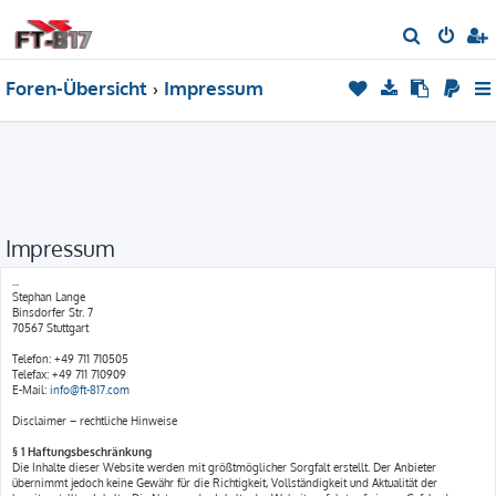
S
u
Foren-Übersicht
Impressum
c
h
e
Impressum
...
Stephan Lange
Binsdorfer Str. 7
70567 Stuttgart
Telefon: +49 711 710505
Telefax: +49 711 710909
E-Mail:
info@ft-817.com
Disclaimer – rechtliche Hinweise
§ 1 Haftungsbeschränkung
Die Inhalte dieser Website werden mit größtmöglicher Sorgfalt erstellt. Der Anbieter
übernimmt jedoch keine Gewähr für die Richtigkeit, Vollständigkeit und Aktualität der