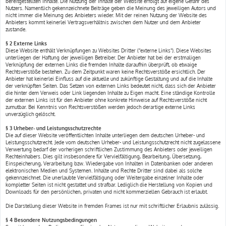
bereitgestellten Inhalte. Die Nutzung der Inhalte der Website erfolgt auf eigene Gefahr des
Nutzers. Namentlich gekennzeichnete Beiträge geben die Meinung des jeweiligen Autors und
nicht immer die Meinung des Anbieters wieder. Mit der reinen Nutzung der Website des
Anbieters kommt keinerlei Vertragsverhältnis zwischen dem Nutzer und dem Anbieter
zustande.
§ 2 Externe Links
Diese Website enthält Verknüpfungen zu Websites Dritter ("externe Links"). Diese Websites
unterliegen der Haftung der jeweiligen Betreiber. Der Anbieter hat bei der erstmaligen
Verknüpfung der externen Links die fremden Inhalte daraufhin überprüft, ob etwaige
Rechtsverstöße bestehen. Zu dem Zeitpunkt waren keine Rechtsverstöße ersichtlich. Der
Anbieter hat keinerlei Einfluss auf die aktuelle und zukünftige Gestaltung und auf die Inhalte
der verknüpften Seiten. Das Setzen von externen Links bedeutet nicht, dass sich der Anbieter
die hinter dem Verweis oder Link liegenden Inhalte zu Eigen macht. Eine ständige Kontrolle
der externen Links ist für den Anbieter ohne konkrete Hinweise auf Rechtsverstöße nicht
zumutbar. Bei Kenntnis von Rechtsverstößen werden jedoch derartige externe Links
unverzüglich gelöscht.
§ 3 Urheber- und Leistungsschutzrechte
Die auf dieser Website veröffentlichten Inhalte unterliegen dem deutschen Urheber- und
Leistungsschutzrecht. Jede vom deutschen Urheber- und Leistungsschutzrecht nicht zugelassene
Verwertung bedarf der vorherigen schriftlichen Zustimmung des Anbieters oder jeweiligen
Rechteinhabers. Dies gilt insbesondere für Vervielfältigung, Bearbeitung, Übersetzung,
Einspeicherung, Verarbeitung bzw. Wiedergabe von Inhalten in Datenbanken oder anderen
elektronischen Medien und Systemen. Inhalte und Rechte Dritter sind dabei als solche
gekennzeichnet. Die unerlaubte Vervielfältigung oder Weitergabe einzelner Inhalte oder
kompletter Seiten ist nicht gestattet und strafbar. Lediglich die Herstellung von Kopien und
Downloads für den persönlichen, privaten und nicht kommerziellen Gebrauch ist erlaubt.
Die Darstellung dieser Website in fremden Frames ist nur mit schriftlicher Erlaubnis zulässig.
§ 4 Besondere Nutzungsbedingungen