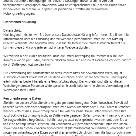
Soweit besondere Bedingungen für einzelne Nutzungen dieser Website von den
vorgenannten Paragraphen abweichen, wird an entsprechender Stelle ausdrücklich darauf
hingewiesen. In diesem Falle gelten im jeweiligen Einzelfall die besonderen
Nutzungsbedingungen.
Datenschutzerklärung:
Datenschutz
Nachfolgend möchten wir Sie über unsere Datenschutzerklärung informieren. Sie finden hier
Informationen über die Erhebung und Verwendung persönlicher Daten bei der Nutzung
unserer Webseite. Wir beachten dabei das für Deutschland geltende Datenschutzrecht. Sie
können diese Erklärung jederzeit auf unserer Webseite abrufen.
Wir weisen ausdrücklich darauf hin, dass die Datenübertragung im Internet (z.B. bei der
Kommunikation per E-Mail) Sicherheitslücken aufweisen und nicht lückenlos vor dem Zugriff
durch Dritte geschützt werden kann.
Die Verwendung der Kontaktdaten unseres Impressums zur gewerblichen Werbung ist
ausdrücklich nicht erwünscht, es sei denn wir hatten zuvor unsere schriftliche Einwilligung
erteilt oder es besteht bereits eine Geschäftsbeziehung. Der Anbieter und alle auf dieser
Website genannten Personen widersprechen hiermit jeder kommerziellen Verwendung und
Weitergabe ihrer Daten.
Personenbezogene Daten
Sie können unsere Webseite ohne Angabe personenbezogener Daten besuchen. Soweit auf
unseren Seiten personenbezogene Daten (wie Name, Anschrift oder E-Mail Adresse) erhoben
werden, erfolgt dies, soweit möglich, auf freiwilliger Basis. Diese Daten werden ohne Ihre
ausdrückliche Zustimmung nicht an Dritte weitergegeben. Sofern zwischen Ihnen und uns ein
Vertragsverhältnis begründet, inhaltlich ausgestaltet oder geändert werden soll oder Sie an
uns eine Anfrage stellen, erheben und verwenden wir personenbezogene Daten von Ihnen,
soweit dies zu diesen Zwecken erforderlich ist (Bestandsdaten). Wir erheben, verarbeiten und
nutzen personenbezogene Daten soweit dies erforderlich ist, um Ihnen die Inanspruchnahme