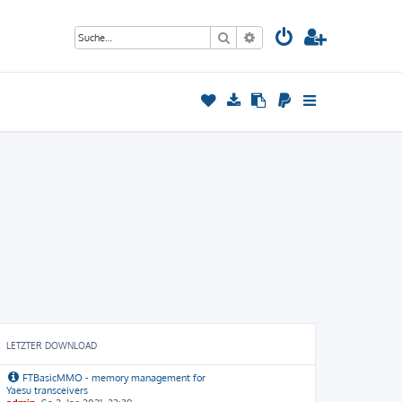
Suche
Erweiterte Suche
LETZTER DOWNLOAD
FTBasicMMO - memory management for
Yaesu transceivers