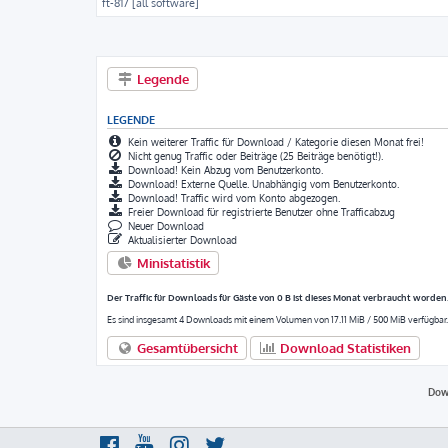
ft-817 [all software]
Legende
LEGENDE
Kein weiterer Traffic für Download / Kategorie diesen Monat frei!
Nicht genug Traffic oder Beiträge (25 Beiträge benötigt!).
Download! Kein Abzug vom Benutzerkonto.
Download! Externe Quelle. Unabhängig vom Benutzerkonto.
Download! Traffic wird vom Konto abgezogen.
Freier Download für registrierte Benutzer ohne Trafficabzug
Neuer Download
Aktualisierter Download
Ministatistik
Der Traffic für Downloads für Gäste von 0 B ist dieses Monat verbraucht worden
Es sind insgesamt 4 Downloads mit einem Volumen von 17.11 MiB / 500 MiB verfügbar.
Gesamtübersicht
Download Statistiken
Dow