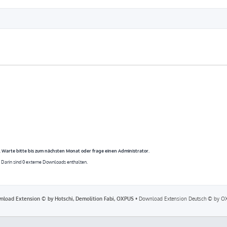
. Warte bitte bis zum nächsten Monat oder frage einen Administrator.
 Darin sind 0 externe Downloads enthalten.
nload Extension © by Hotschi, Demolition Fabi, OXPUS
• Download Extension Deutsch © by O