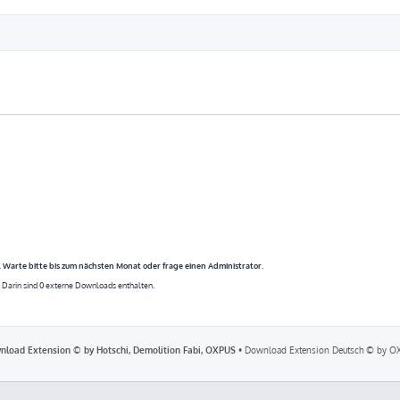
. Warte bitte bis zum nächsten Monat oder frage einen Administrator.
 Darin sind 0 externe Downloads enthalten.
nload Extension © by Hotschi, Demolition Fabi, OXPUS
• Download Extension Deutsch © by O