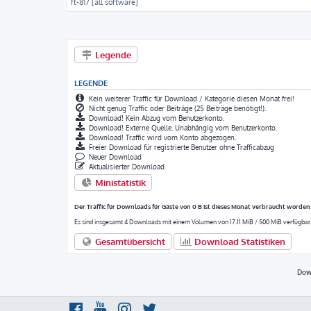
ft-817 [all software]
Legende
LEGENDE
Kein weiterer Traffic für Download / Kategorie diesen Monat frei!
Nicht genug Traffic oder Beiträge (25 Beiträge benötigt!).
Download! Kein Abzug vom Benutzerkonto.
Download! Externe Quelle. Unabhängig vom Benutzerkonto.
Download! Traffic wird vom Konto abgezogen.
Freier Download für registrierte Benutzer ohne Trafficabzug
Neuer Download
Aktualisierter Download
Ministatistik
Der Traffic für Downloads für Gäste von 0 B ist dieses Monat verbraucht worden
Es sind insgesamt 4 Downloads mit einem Volumen von 17.11 MiB / 500 MiB verfügbar.
Gesamtübersicht
Download Statistiken
Dow