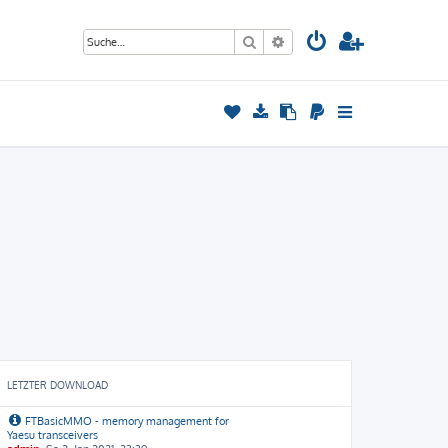
Suche
Erweiterte Suche
LETZTER DOWNLOAD
FTBasicMMO - memory management for
Yaesu transceivers