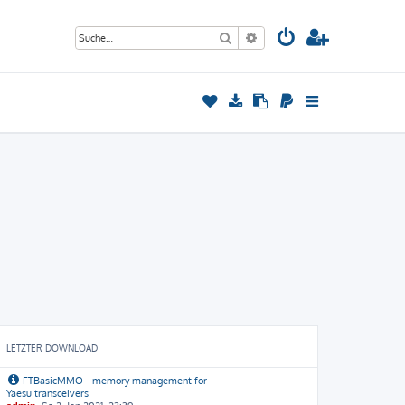
Suche
Erweiterte Suche
LETZTER DOWNLOAD
FTBasicMMO - memory management for
Yaesu transceivers