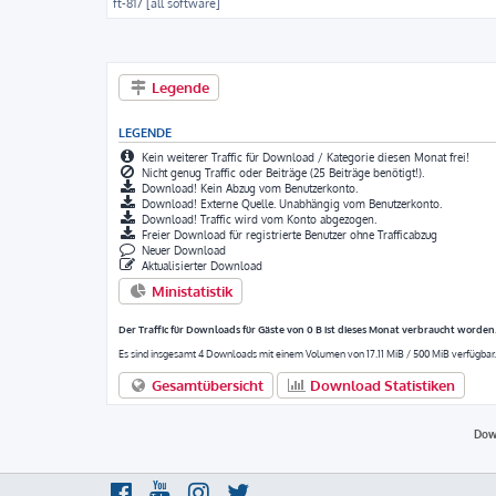
ft-817 [all software]
Legende
LEGENDE
Kein weiterer Traffic für Download / Kategorie diesen Monat frei!
Nicht genug Traffic oder Beiträge (25 Beiträge benötigt!).
Download! Kein Abzug vom Benutzerkonto.
Download! Externe Quelle. Unabhängig vom Benutzerkonto.
Download! Traffic wird vom Konto abgezogen.
Freier Download für registrierte Benutzer ohne Trafficabzug
Neuer Download
Aktualisierter Download
Ministatistik
Der Traffic für Downloads für Gäste von 0 B ist dieses Monat verbraucht worden
Es sind insgesamt 4 Downloads mit einem Volumen von 17.11 MiB / 500 MiB verfügbar.
Gesamtübersicht
Download Statistiken
Dow