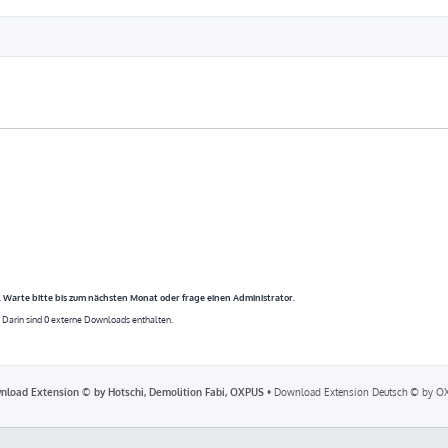
. Warte bitte bis zum nächsten Monat oder frage einen Administrator.
 Darin sind 0 externe Downloads enthalten.
nload Extension © by Hotschi, Demolition Fabi, OXPUS
• Download Extension Deutsch © by O