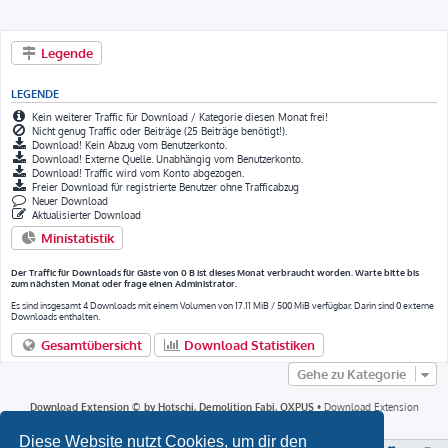
Legende
LEGENDE
Kein weiterer Traffic für Download / Kategorie diesen Monat frei!
Nicht genug Traffic oder Beiträge (25 Beiträge benötigt!).
Download! Kein Abzug vom Benutzerkonto.
Download! Externe Quelle. Unabhängig vom Benutzerkonto.
Download! Traffic wird vom Konto abgezogen.
Freier Download für registrierte Benutzer ohne Trafficabzug
Neuer Download
Aktualisierter Download
Ministatistik
Der Traffic für Downloads für Gäste von 0 B ist dieses Monat verbraucht worden. Warte bitte bis
zum nächsten Monat oder frage einen Administrator.
Es sind insgesamt 4 Downloads mit einem Volumen von 17.11 MiB / 500 MiB verfügbar. Darin sind 0 externe
Downloads enthalten.
Gesamtübersicht
Download Statistiken
Gehe zu Kategorie
Download Extension © by Hotschi, Demolition Fabi, OXPUS
• Download Extension
Deutsch © by OXPUS
Diese Website nutzt Cookies, um dir den