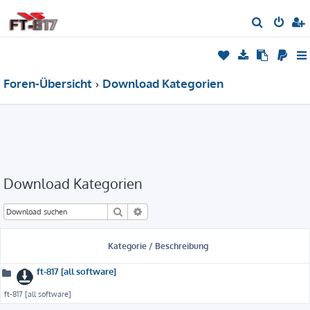
S
u
c
h
Foren-Übersicht
Download Kategorien
e
Download Kategorien
Suche
Erweiterte Suche
Kategorie / Beschreibung
ft-817 [all software]
ft-817 [all software]