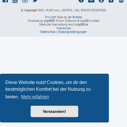
© Copyright
2021 | ft-817.com | DO7PSL | ALL RIGHTS RESERVED
ProLight Style by
Ian Bradley
Powered by
phpBB
® Forum Software © phpBB Limited
Deutsche Übersetzung durch
phpBB.de
Impressum
Datenschutz
|
Nutzungsbedingungen
Diese Website nutzt Cookies, um dir den
bestmöglichen Komfort bei der Nutzung zu
bieten.
Mehr erfahren
Verstanden!