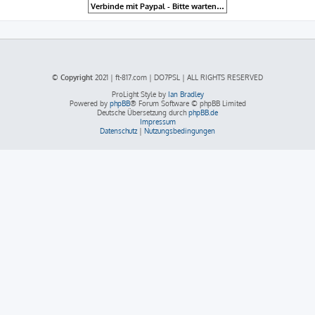
© Copyright
2021 | ft-817.com | DO7PSL | ALL RIGHTS RESERVED
ProLight Style by
Ian Bradley
Powered by
phpBB
® Forum Software © phpBB Limited
Deutsche Übersetzung durch
phpBB.de
Impressum
Datenschutz
|
Nutzungsbedingungen