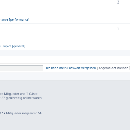
2
mance [performance]
1
l Topics [general]
Ich habe mein Passwort vergessen
|
Angemeldet bleiben
are Mitglieder und 11 Gäste
:27 gleichzeitig online waren.
37
• Mitglieder insgesamt
64