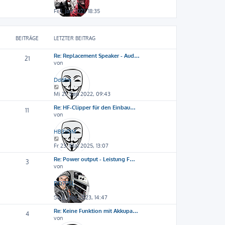
N
e
Fr 1. Jan 2021, 18:35
u
e
s
BEITRÄGE
LETZTER BEITRAG
t
e
r
Re: Replacement Speaker - Aud…
21
B
von
e
i
Dd6fm
t
N
r
e
Mi 21. Sep 2022, 09:43
a
u
g
Re: HF-Clipper für den Einbau…
e
11
von
s
t
e
HB3YDM
r
N
B
e
Fr 23. Mai 2025, 13:07
e
u
i
Re: Power output - Leistung F…
e
3
t
von
s
r
t
a
e
DO7PSL
g
r
N
B
e
Sa 2. Dez 2023, 14:47
e
u
i
Re: Keine Funktion mit Akkupa…
e
4
t
von
s
r
t