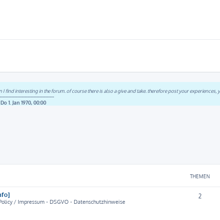
n I find interesting in the forum. of course there is also a give and take. therefore post your experiences,
-------------------------------------
:
Do 1. Jan 1970, 00:00
THEMEN
nfo]
2
y Policy / Impressum - DSGVO - Datenschutzhinweise