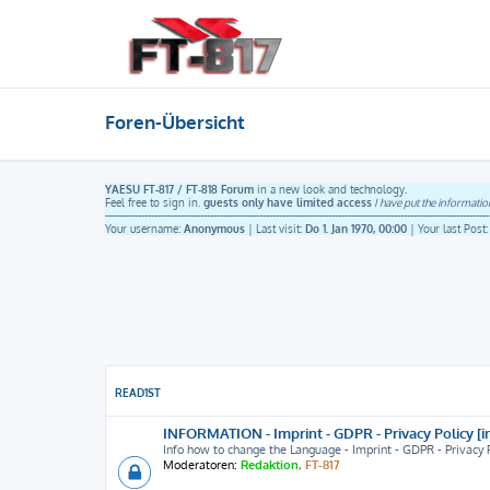
Foren-Übersicht
YAESU FT-817 / FT-818 Forum
in a new look and technology.
Feel free to sign in.
guests only have limited access
I have put the informatio
---------------------------------------------------------------------------------------------------------------------
Your username:
Anonymous
| Last visit:
Do 1. Jan 1970, 00:00
| Your last Post
READ1ST
INFORMATION - Imprint - GDPR - Privacy Policy [i
Info how to change the Language - Imprint - GDPR - Privac
Moderatoren:
Redaktion
,
FT-817