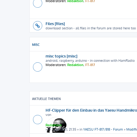
Moderatoren:
Redaktion
,
FT-817
Files [files]
download section - all files in the forum are stored here too
MISC
misc topics [misc]
android, raspberry, arduino - in connection with HamRadio
Moderatoren:
Redaktion
,
FT-817
AKTUELLE THEMEN
HF-Clipper für den Einbau in das Yaesu Handmikr
von
Redaktion
» Fr 1. Jan 2021, 21:35 » in
YAESU FT-817/818 - Forum
»
Modifi