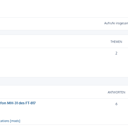
Aufrufe insgesam
THEMEN
2
ANTWORTEN
ofon MH-31 des FT-817
6
cations [mods]