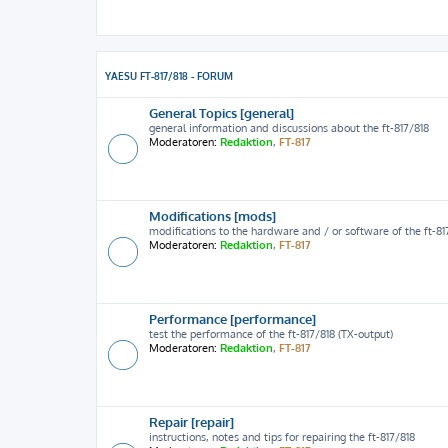
YAESU FT-817/818 - FORUM
General Topics [general]
general information and discussions about the ft-817/818
Moderatoren:
Redaktion
,
FT-817
Modifications [mods]
modifications to the hardware and / or software of the ft-81
Moderatoren:
Redaktion
,
FT-817
Performance [performance]
test the performance of the ft-817/818 (TX-output)
Moderatoren:
Redaktion
,
FT-817
Repair [repair]
instructions, notes and tips for repairing the ft-817/818