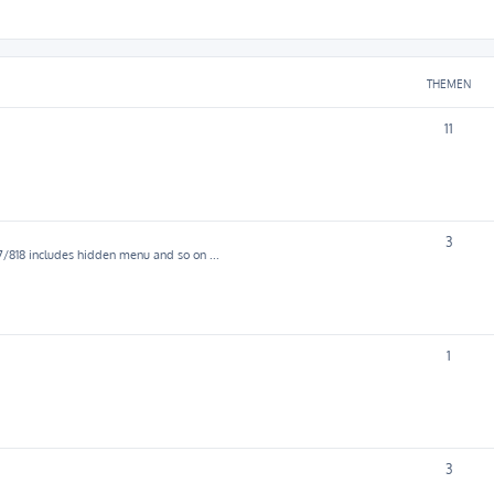
THEMEN
11
3
7/818 includes hidden menu and so on ...
1
3