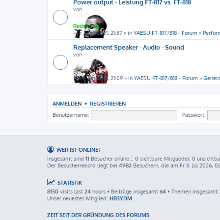
Power output - Leistung FT-817 vs. FT-818
von
Redaktion
» Fr 1. Jan 2021, 21:37 » in
YAESU FT-817/818 - Forum
»
Perfor
Replacement Speaker - Audio - Sound
von
FT-817
» Fr 1. Jan 2021, 21:09 » in
YAESU FT-817/818 - Forum
»
Genera
ANMELDEN
•
REGISTRIEREN
Benutzername:
Passwort:
WER IST ONLINE?
Insgesamt sind
11
Besucher online :: 0 sichtbare Mitglieder, 0 unsichtb
Der Besucherrekord liegt bei
4982
Besuchern, die am Fr 3. Jul 2026, 02
STATISTIK
8150
visits last
24
hours • Beiträge insgesamt
64
• Themen insgesamt
Unser neuestes Mitglied:
HB3YDM
ZEIT SEIT DER GRÜNDUNG DES FORUMS