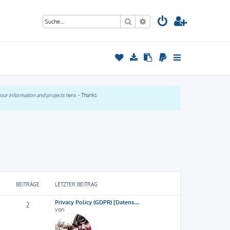
Suche
Erweiterte Suche
 your information and projects here.
- Thanks
BEITRÄGE
LETZTER BEITRAG
Privacy Policy (GDPR) [Datens…
2
von
FT-817