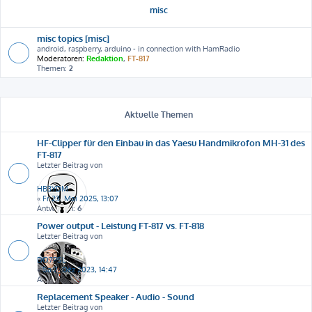
misc
misc topics [misc]
android, raspberry, arduino - in connection with HamRadio
Moderatoren:
Redaktion
,
FT-817
Themen:
2
Aktuelle Themen
HF-Clipper für den Einbau in das Yaesu Handmikrofon MH-31 des
FT-817
Letzter Beitrag von
HB3YDM
«
Fr 23. Mai 2025, 13:07
Antworten:
6
Power output - Leistung FT-817 vs. FT-818
Letzter Beitrag von
DO7PSL
«
Sa 2. Dez 2023, 14:47
Antworten:
2
Replacement Speaker - Audio - Sound
Letzter Beitrag von