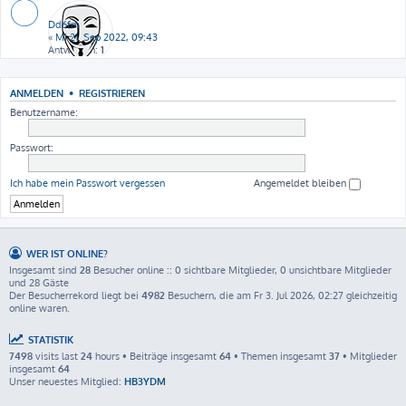
Dd6fm
«
Mi 21. Sep 2022, 09:43
Antworten:
1
ANMELDEN
•
REGISTRIEREN
Benutzername:
Passwort:
Ich habe mein Passwort vergessen
Angemeldet bleiben
WER IST ONLINE?
Insgesamt sind
28
Besucher online :: 0 sichtbare Mitglieder, 0 unsichtbare Mitglieder
und 28 Gäste
Der Besucherrekord liegt bei
4982
Besuchern, die am Fr 3. Jul 2026, 02:27 gleichzeitig
online waren.
STATISTIK
7498
visits last
24
hours • Beiträge insgesamt
64
• Themen insgesamt
37
• Mitglieder
insgesamt
64
Unser neuestes Mitglied:
HB3YDM