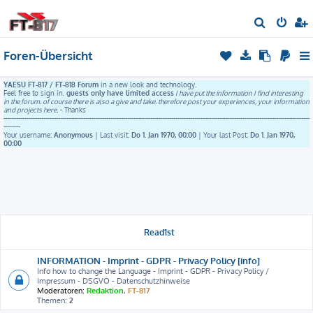
S
u
Foren-Übersicht
c
h
YAESU FT-817 / FT-818 Forum
in a new look and technology.
e
Feel free to sign in.
guests only have limited access
I have put the information I find interesting
in the forum. of course there is also a give and take. therefore post your experiences, your information
and projects here.
- Thanks
--------------------------------------------------------------------------------------------------------------------------------------------------
--------
Your username:
Anonymous
| Last visit:
Do 1. Jan 1970, 00:00
| Your last Post:
Do 1. Jan 1970,
00:00
Read1st
INFORMATION - Imprint - GDPR - Privacy Policy [info]
Info how to change the Language - Imprint - GDPR - Privacy Policy /
Impressum - DSGVO - Datenschutzhinweise
Moderatoren:
Redaktion
,
FT-817
Themen:
2