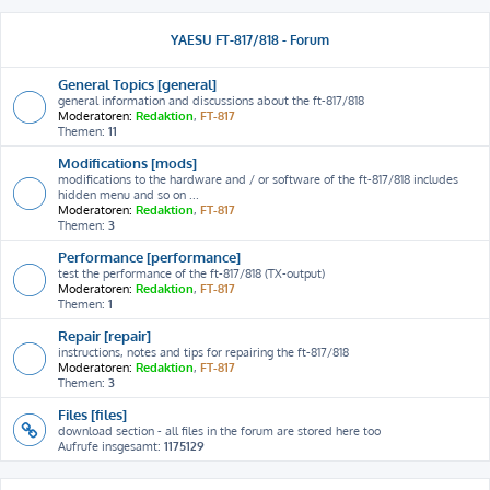
YAESU FT-817/818 - Forum
General Topics [general]
general information and discussions about the ft-817/818
Moderatoren:
Redaktion
,
FT-817
Themen:
11
Modifications [mods]
modifications to the hardware and / or software of the ft-817/818 includes
hidden menu and so on ...
Moderatoren:
Redaktion
,
FT-817
Themen:
3
Performance [performance]
test the performance of the ft-817/818 (TX-output)
Moderatoren:
Redaktion
,
FT-817
Themen:
1
Repair [repair]
instructions, notes and tips for repairing the ft-817/818
Moderatoren:
Redaktion
,
FT-817
Themen:
3
Files [files]
download section - all files in the forum are stored here too
Aufrufe insgesamt:
1175129