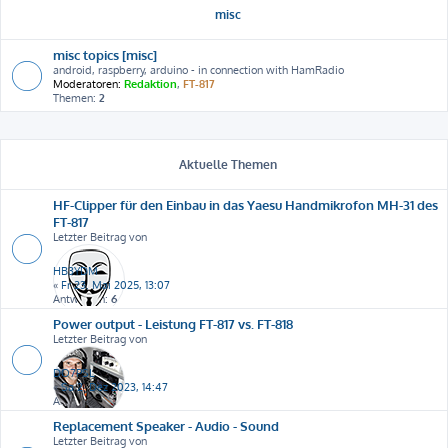
misc
misc topics [misc]
android, raspberry, arduino - in connection with HamRadio
Moderatoren:
Redaktion
,
FT-817
Themen:
2
Aktuelle Themen
HF-Clipper für den Einbau in das Yaesu Handmikrofon MH-31 des
FT-817
Letzter Beitrag von
HB3YDM
«
Fr 23. Mai 2025, 13:07
Antworten:
6
Power output - Leistung FT-817 vs. FT-818
Letzter Beitrag von
DO7PSL
«
Sa 2. Dez 2023, 14:47
Antworten:
2
Replacement Speaker - Audio - Sound
Letzter Beitrag von