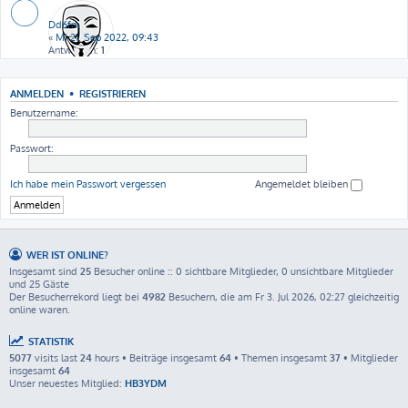
Dd6fm
«
Mi 21. Sep 2022, 09:43
Antworten:
1
ANMELDEN
•
REGISTRIEREN
Benutzername:
Passwort:
Ich habe mein Passwort vergessen
Angemeldet bleiben
WER IST ONLINE?
Insgesamt sind
25
Besucher online :: 0 sichtbare Mitglieder, 0 unsichtbare Mitglieder
und 25 Gäste
Der Besucherrekord liegt bei
4982
Besuchern, die am Fr 3. Jul 2026, 02:27 gleichzeitig
online waren.
STATISTIK
5077
visits last
24
hours • Beiträge insgesamt
64
• Themen insgesamt
37
• Mitglieder
insgesamt
64
Unser neuestes Mitglied:
HB3YDM