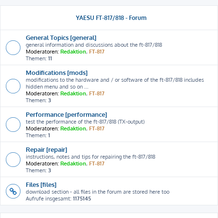
YAESU FT-817/818 - Forum
General Topics [general]
general information and discussions about the ft-817/818
Moderatoren:
Redaktion
,
FT-817
Themen:
11
Modifications [mods]
modifications to the hardware and / or software of the ft-817/818 includes
hidden menu and so on ...
Moderatoren:
Redaktion
,
FT-817
Themen:
3
Performance [performance]
test the performance of the ft-817/818 (TX-output)
Moderatoren:
Redaktion
,
FT-817
Themen:
1
Repair [repair]
instructions, notes and tips for repairing the ft-817/818
Moderatoren:
Redaktion
,
FT-817
Themen:
3
Files [files]
download section - all files in the forum are stored here too
Aufrufe insgesamt:
1175145