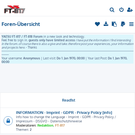
S
u
Foren-Übersicht
c
h
YAESU FT-817 / FT-818 Forum
in a new look and technology.
e
Feel free to sign in.
guests only have limited access
I have put the information I find interesting
in the forum. of course there is also a give and take. therefore post your experiences, your information
and projects here.
- Thanks
--------------------------------------------------------------------------------------------------------------------------------------------------
--------
Your username:
Anonymous
| Last visit:
Do 1. Jan 1970, 00:00
| Your last Post:
Do 1. Jan 1970,
00:00
Read1st
INFORMATION - Imprint - GDPR - Privacy Policy [info]
Info how to change the Language - Imprint - GDPR - Privacy Policy /
Impressum - DSGVO - Datenschutzhinweise
Moderatoren:
Redaktion
,
FT-817
Themen:
2