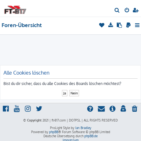
S
u
Foren-Übersicht
c
h
e
Alle Cookies löschen
Bist du dir sicher, dass du alle Cookies des Boards löschen möchtest?
© Copyright
2021 | ft-817.com | DO7PSL | ALL RIGHTS RESERVED
ProLight Style by
Ian Bradley
Powered by
phpBB
® Forum Software © phpBB Limited
Deutsche Übersetzung durch
phpBB.de
Impressum