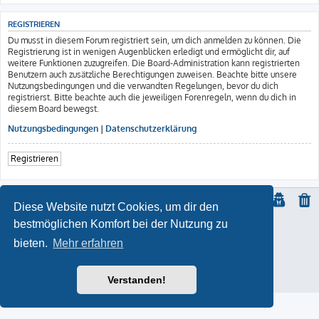
REGISTRIEREN
Du musst in diesem Forum registriert sein, um dich anmelden zu können. Die
Registrierung ist in wenigen Augenblicken erledigt und ermöglicht dir, auf
weitere Funktionen zuzugreifen. Die Board-Administration kann registrierten
Benutzern auch zusätzliche Berechtigungen zuweisen. Beachte bitte unsere
Nutzungsbedingungen und die verwandten Regelungen, bevor du dich
registrierst. Bitte beachte auch die jeweiligen Forenregeln, wenn du dich in
diesem Board bewegst.
Nutzungsbedingungen
|
Datenschutzerklärung
Registrieren
Diese Website nutzt Cookies, um dir den
bestmöglichen Komfort bei der Nutzung zu
© Copyright
2021 | ft-817.com | DO7PSL | ALL RIGHTS RESERVED
bieten.
Mehr erfahren
ProLight Style by
Ian Bradley
Powered by
phpBB
® Forum Software © phpBB Limited
Deutsche Übersetzung durch
phpBB.de
Impressum
Verstanden!
Datenschutz
|
Nutzungsbedingungen