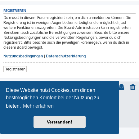
REGISTRIEREN
Du musst in diesem Forum registriert sein, um dich anmelden zu können. Die
Registrierung ist in wenigen Augenblicken erledigt und ermöglicht dir, auf
weitere Funktionen zuzugreifen. Die Board-Administration kann registrierten
Benutzern auch zusätzliche Berechtigungen zuweisen. Beachte bitte unsere
Nutzungsbedingungen und die verwandten Regelungen, bevor du dich
registrierst. Bitte beachte auch die jeweiligen Forenregeln, wenn du dich in
diesem Board bewegst.
Nutzungsbedingungen
|
Datenschutzerklärung
Registrieren
Diese Website nutzt Cookies, um dir den
bestmöglichen Komfort bei der Nutzung zu
© Copyright
2021 | ft-817.com | DO7PSL | ALL RIGHTS RESERVED
bieten.
Mehr erfahren
ProLight Style by
Ian Bradley
Powered by
phpBB
® Forum Software © phpBB Limited
Deutsche Übersetzung durch
phpBB.de
Impressum
Verstanden!
Datenschutz
|
Nutzungsbedingungen