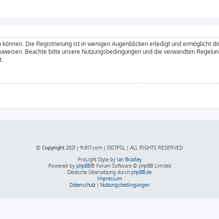
 können. Die Registrierung ist in wenigen Augenblicken erledigt und ermöglicht dir
zuweisen. Beachte bitte unsere Nutzungsbedingungen und die verwandten Regelungen
t.
© Copyright
2021 | ft-817.com | DO7PSL | ALL RIGHTS RESERVED
ProLight Style by
Ian Bradley
Powered by
phpBB
® Forum Software © phpBB Limited
Deutsche Übersetzung durch
phpBB.de
Impressum
Datenschutz
|
Nutzungsbedingungen