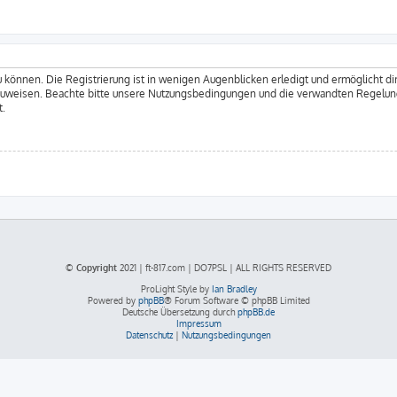
 können. Die Registrierung ist in wenigen Augenblicken erledigt und ermöglicht dir
zuweisen. Beachte bitte unsere Nutzungsbedingungen und die verwandten Regelungen
t.
© Copyright
2021 | ft-817.com | DO7PSL | ALL RIGHTS RESERVED
ProLight Style by
Ian Bradley
Powered by
phpBB
® Forum Software © phpBB Limited
Deutsche Übersetzung durch
phpBB.de
Impressum
Datenschutz
|
Nutzungsbedingungen