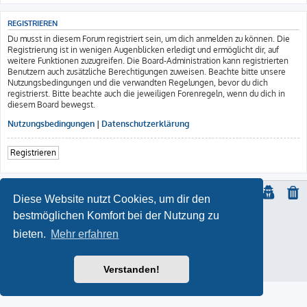
REGISTRIEREN
Du musst in diesem Forum registriert sein, um dich anmelden zu können. Die
Registrierung ist in wenigen Augenblicken erledigt und ermöglicht dir, auf
weitere Funktionen zuzugreifen. Die Board-Administration kann registrierten
Benutzern auch zusätzliche Berechtigungen zuweisen. Beachte bitte unsere
Nutzungsbedingungen und die verwandten Regelungen, bevor du dich
registrierst. Bitte beachte auch die jeweiligen Forenregeln, wenn du dich in
diesem Board bewegst.
Nutzungsbedingungen
|
Datenschutzerklärung
Registrieren
Diese Website nutzt Cookies, um dir den
bestmöglichen Komfort bei der Nutzung zu
© Copyright
2021 | ft-817.com | DO7PSL | ALL RIGHTS RESERVED
bieten.
Mehr erfahren
ProLight Style by
Ian Bradley
Powered by
phpBB
® Forum Software © phpBB Limited
Deutsche Übersetzung durch
phpBB.de
Impressum
Verstanden!
Datenschutz
|
Nutzungsbedingungen