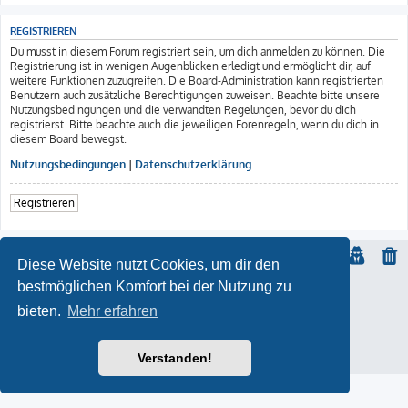
REGISTRIEREN
Du musst in diesem Forum registriert sein, um dich anmelden zu können. Die
Registrierung ist in wenigen Augenblicken erledigt und ermöglicht dir, auf
weitere Funktionen zuzugreifen. Die Board-Administration kann registrierten
Benutzern auch zusätzliche Berechtigungen zuweisen. Beachte bitte unsere
Nutzungsbedingungen und die verwandten Regelungen, bevor du dich
registrierst. Bitte beachte auch die jeweiligen Forenregeln, wenn du dich in
diesem Board bewegst.
Nutzungsbedingungen
|
Datenschutzerklärung
Registrieren
Diese Website nutzt Cookies, um dir den
bestmöglichen Komfort bei der Nutzung zu
© Copyright
2021 | ft-817.com | DO7PSL | ALL RIGHTS RESERVED
bieten.
Mehr erfahren
ProLight Style by
Ian Bradley
Powered by
phpBB
® Forum Software © phpBB Limited
Deutsche Übersetzung durch
phpBB.de
Impressum
Verstanden!
Datenschutz
|
Nutzungsbedingungen