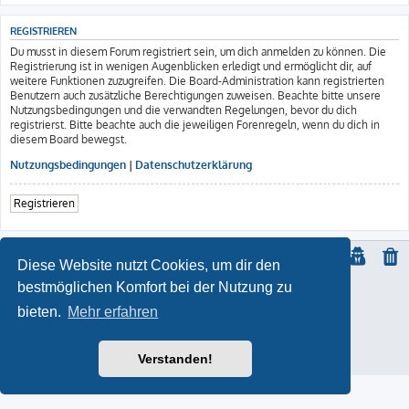
REGISTRIEREN
Du musst in diesem Forum registriert sein, um dich anmelden zu können. Die
Registrierung ist in wenigen Augenblicken erledigt und ermöglicht dir, auf
weitere Funktionen zuzugreifen. Die Board-Administration kann registrierten
Benutzern auch zusätzliche Berechtigungen zuweisen. Beachte bitte unsere
Nutzungsbedingungen und die verwandten Regelungen, bevor du dich
registrierst. Bitte beachte auch die jeweiligen Forenregeln, wenn du dich in
diesem Board bewegst.
Nutzungsbedingungen
|
Datenschutzerklärung
Registrieren
Diese Website nutzt Cookies, um dir den
bestmöglichen Komfort bei der Nutzung zu
© Copyright
2021 | ft-817.com | DO7PSL | ALL RIGHTS RESERVED
bieten.
Mehr erfahren
ProLight Style by
Ian Bradley
Powered by
phpBB
® Forum Software © phpBB Limited
Deutsche Übersetzung durch
phpBB.de
Impressum
Verstanden!
Datenschutz
|
Nutzungsbedingungen