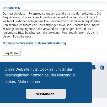
REGISTRIEREN
Du musst in diesem Forum registriert sein, um dich anmelden zu können. Die
Registrierung ist in wenigen Augenblicken erledigt und ermöglicht dir, auf
weitere Funktionen zuzugreifen. Die Board-Administration kann registrierten
Benutzern auch zusätzliche Berechtigungen zuweisen. Beachte bitte unsere
Nutzungsbedingungen und die verwandten Regelungen, bevor du dich
registrierst. Bitte beachte auch die jeweiligen Forenregeln, wenn du dich in
diesem Board bewegst.
Nutzungsbedingungen
|
Datenschutzerklärung
Registrieren
Diese Website nutzt Cookies, um dir den
bestmöglichen Komfort bei der Nutzung zu
© Copyright
2021 | ft-817.com | DO7PSL | ALL RIGHTS RESERVED
bieten.
Mehr erfahren
ProLight Style by
Ian Bradley
Powered by
phpBB
® Forum Software © phpBB Limited
Deutsche Übersetzung durch
phpBB.de
Impressum
Verstanden!
Datenschutz
|
Nutzungsbedingungen