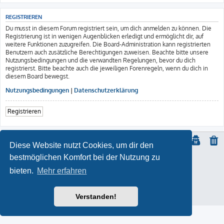
REGISTRIEREN
Du musst in diesem Forum registriert sein, um dich anmelden zu können. Die
Registrierung ist in wenigen Augenblicken erledigt und ermöglicht dir, auf
weitere Funktionen zuzugreifen. Die Board-Administration kann registrierten
Benutzern auch zusätzliche Berechtigungen zuweisen. Beachte bitte unsere
Nutzungsbedingungen und die verwandten Regelungen, bevor du dich
registrierst. Bitte beachte auch die jeweiligen Forenregeln, wenn du dich in
diesem Board bewegst.
Nutzungsbedingungen
|
Datenschutzerklärung
Registrieren
Diese Website nutzt Cookies, um dir den
bestmöglichen Komfort bei der Nutzung zu
© Copyright
2021 | ft-817.com | DO7PSL | ALL RIGHTS RESERVED
bieten.
Mehr erfahren
ProLight Style by
Ian Bradley
Powered by
phpBB
® Forum Software © phpBB Limited
Deutsche Übersetzung durch
phpBB.de
Impressum
Verstanden!
Datenschutz
|
Nutzungsbedingungen