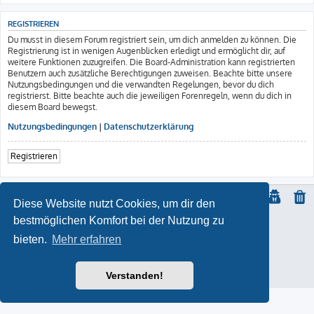
REGISTRIEREN
Du musst in diesem Forum registriert sein, um dich anmelden zu können. Die
Registrierung ist in wenigen Augenblicken erledigt und ermöglicht dir, auf
weitere Funktionen zuzugreifen. Die Board-Administration kann registrierten
Benutzern auch zusätzliche Berechtigungen zuweisen. Beachte bitte unsere
Nutzungsbedingungen und die verwandten Regelungen, bevor du dich
registrierst. Bitte beachte auch die jeweiligen Forenregeln, wenn du dich in
diesem Board bewegst.
Nutzungsbedingungen
|
Datenschutzerklärung
Registrieren
Diese Website nutzt Cookies, um dir den
bestmöglichen Komfort bei der Nutzung zu
© Copyright
2021 | ft-817.com | DO7PSL | ALL RIGHTS RESERVED
bieten.
Mehr erfahren
ProLight Style by
Ian Bradley
Powered by
phpBB
® Forum Software © phpBB Limited
Deutsche Übersetzung durch
phpBB.de
Impressum
Verstanden!
Datenschutz
|
Nutzungsbedingungen