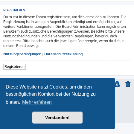
REGISTRIEREN
Du musst in diesem Forum registriert sein, um dich anmelden zu können. Die
Registrierung ist in wenigen Augenblicken erledigt und ermöglicht dir, auf
weitere Funktionen zuzugreifen. Die Board-Administration kann registrierten
Benutzern auch zusätzliche Berechtigungen zuweisen. Beachte bitte unsere
Nutzungsbedingungen und die verwandten Regelungen, bevor du dich
registrierst. Bitte beachte auch die jeweiligen Forenregeln, wenn du dich in
diesem Board bewegst.
Nutzungsbedingungen
|
Datenschutzerklärung
Registrieren
Diese Website nutzt Cookies, um dir den
bestmöglichen Komfort bei der Nutzung zu
© Copyright
2021 | ft-817.com | DO7PSL | ALL RIGHTS RESERVED
bieten.
Mehr erfahren
ProLight Style by
Ian Bradley
Powered by
phpBB
® Forum Software © phpBB Limited
Deutsche Übersetzung durch
phpBB.de
Impressum
Verstanden!
Datenschutz
|
Nutzungsbedingungen