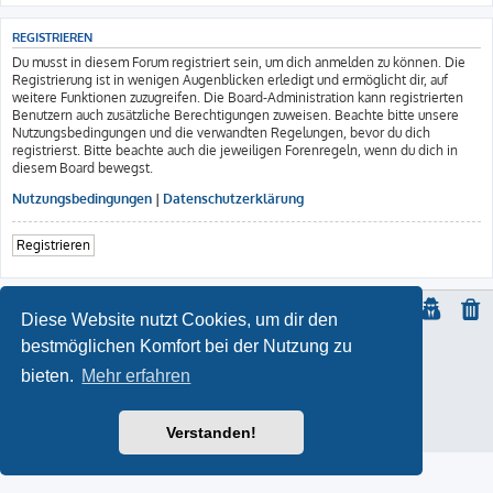
REGISTRIEREN
Du musst in diesem Forum registriert sein, um dich anmelden zu können. Die
Registrierung ist in wenigen Augenblicken erledigt und ermöglicht dir, auf
weitere Funktionen zuzugreifen. Die Board-Administration kann registrierten
Benutzern auch zusätzliche Berechtigungen zuweisen. Beachte bitte unsere
Nutzungsbedingungen und die verwandten Regelungen, bevor du dich
registrierst. Bitte beachte auch die jeweiligen Forenregeln, wenn du dich in
diesem Board bewegst.
Nutzungsbedingungen
|
Datenschutzerklärung
Registrieren
Diese Website nutzt Cookies, um dir den
bestmöglichen Komfort bei der Nutzung zu
© Copyright
2021 | ft-817.com | DO7PSL | ALL RIGHTS RESERVED
bieten.
Mehr erfahren
ProLight Style by
Ian Bradley
Powered by
phpBB
® Forum Software © phpBB Limited
Deutsche Übersetzung durch
phpBB.de
Impressum
Verstanden!
Datenschutz
|
Nutzungsbedingungen