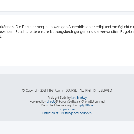
 können. Die Registrierung ist in wenigen Augenblicken erledigt und ermöglicht dir
zuweisen. Beachte bitte unsere Nutzungsbedingungen und die verwandten Regelungen
t.
© Copyright
2021 | ft-817.com | DO7PSL | ALL RIGHTS RESERVED
ProLight Style by
Ian Bradley
Powered by
phpBB
® Forum Software © phpBB Limited
Deutsche Übersetzung durch
phpBB.de
Impressum
Datenschutz
|
Nutzungsbedingungen