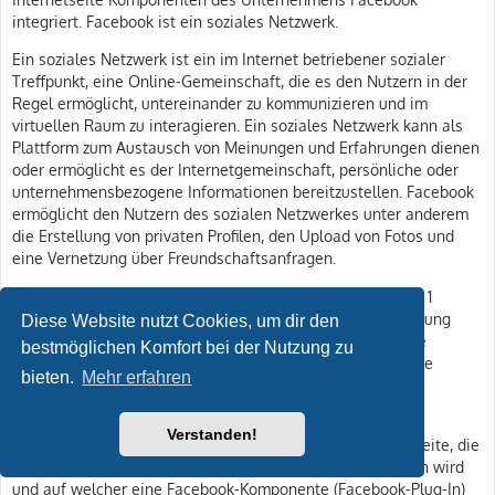
integriert. Facebook ist ein soziales Netzwerk.
Ein soziales Netzwerk ist ein im Internet betriebener sozialer
Treffpunkt, eine Online-Gemeinschaft, die es den Nutzern in der
Regel ermöglicht, untereinander zu kommunizieren und im
virtuellen Raum zu interagieren. Ein soziales Netzwerk kann als
Plattform zum Austausch von Meinungen und Erfahrungen dienen
oder ermöglicht es der Internetgemeinschaft, persönliche oder
unternehmensbezogene Informationen bereitzustellen. Facebook
ermöglicht den Nutzern des sozialen Netzwerkes unter anderem
die Erstellung von privaten Profilen, den Upload von Fotos und
eine Vernetzung über Freundschaftsanfragen.
Betreibergesellschaft von Facebook ist die Facebook, Inc., 1
Hacker Way, Menlo Park, CA 94025, USA. Für die Verarbeitung
Diese Website nutzt Cookies, um dir den
personenbezogener Daten Verantwortlicher ist, wenn eine
bestmöglichen Komfort bei der Nutzung zu
betroffene Person außerhalb der USA oder Kanada lebt, die
bieten.
Mehr erfahren
Facebook Ireland Ltd., 4 Grand Canal Square, Grand Canal
Harbour, Dublin 2, Ireland.
Verstanden!
Durch jeden Aufruf einer der Einzelseiten dieser Internetseite, die
durch den für die Verarbeitung Verantwortlichen betrieben wird
und auf welcher eine Facebook-Komponente (Facebook-Plug-In)