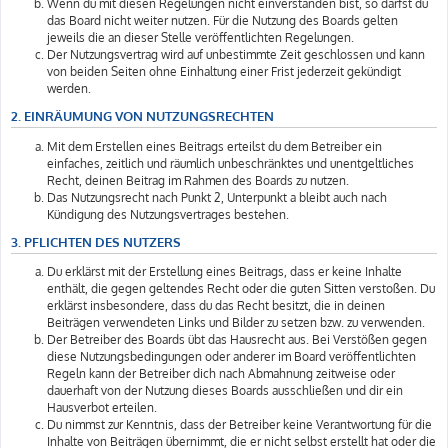
Wenn du mit diesen Regelungen nicht einverstanden bist, so darfst du
das Board nicht weiter nutzen. Für die Nutzung des Boards gelten
jeweils die an dieser Stelle veröffentlichten Regelungen.
Der Nutzungsvertrag wird auf unbestimmte Zeit geschlossen und kann
von beiden Seiten ohne Einhaltung einer Frist jederzeit gekündigt
werden.
2. EINRÄUMUNG VON NUTZUNGSRECHTEN
Mit dem Erstellen eines Beitrags erteilst du dem Betreiber ein
einfaches, zeitlich und räumlich unbeschränktes und unentgeltliches
Recht, deinen Beitrag im Rahmen des Boards zu nutzen.
Das Nutzungsrecht nach Punkt 2, Unterpunkt a bleibt auch nach
Kündigung des Nutzungsvertrages bestehen.
3. PFLICHTEN DES NUTZERS
Du erklärst mit der Erstellung eines Beitrags, dass er keine Inhalte
enthält, die gegen geltendes Recht oder die guten Sitten verstoßen. Du
erklärst insbesondere, dass du das Recht besitzt, die in deinen
Beiträgen verwendeten Links und Bilder zu setzen bzw. zu verwenden.
Der Betreiber des Boards übt das Hausrecht aus. Bei Verstößen gegen
diese Nutzungsbedingungen oder anderer im Board veröffentlichten
Regeln kann der Betreiber dich nach Abmahnung zeitweise oder
dauerhaft von der Nutzung dieses Boards ausschließen und dir ein
Hausverbot erteilen.
Du nimmst zur Kenntnis, dass der Betreiber keine Verantwortung für die
Inhalte von Beiträgen übernimmt, die er nicht selbst erstellt hat oder die