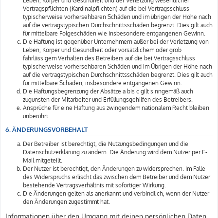
Leben, Körper und Gesundheit und der Verletzung wesentlicher
Vertragspflichten (Kardinalpflichten) auf die bei Vertragsschluss
typischerweise vorhersehbaren Schäden und im übrigen der Höhe nach
auf die vertragstypischen Durchschnittsschäden begrenzt. Dies gilt auch
für mittelbare Folgeschäden wie insbesondere entgangenen Gewinn.
Die Haftung ist gegenüber Unternehmern außer bei der Verletzung von
Leben, Körper und Gesundheit oder vorsätzlichem oder grob
fahrlässigem Verhalten des Betreibers auf die bei Vertragsschluss
typischerweise vorhersehbaren Schäden und im Übrigen der Höhe nach
auf die vertragstypischen Durchschnittsschäden begrenzt. Dies gilt auch
für mittelbare Schäden, insbesondere entgangenen Gewinn.
Die Haftungsbegrenzung der Absätze a bis c gilt sinngemäß auch
zugunsten der Mitarbeiter und Erfüllungsgehilfen des Betreibers.
Ansprüche für eine Haftung aus zwingendem nationalem Recht bleiben
unberührt.
6. ÄNDERUNGSVORBEHALT
Der Betreiber ist berechtigt, die Nutzungsbedingungen und die
Datenschutzerklärung zu ändern. Die Änderung wird dem Nutzer per E-
Mail mitgeteilt.
Der Nutzer ist berechtigt, den Änderungen zu widersprechen. Im Falle
des Widerspruchs erlischt das zwischen dem Betreiber und dem Nutzer
bestehende Vertragsverhältnis mit sofortiger Wirkung.
Die Änderungen gelten als anerkannt und verbindlich, wenn der Nutzer
den Änderungen zugestimmt hat.
Informationen über den Umgang mit deinen persönlichen Daten