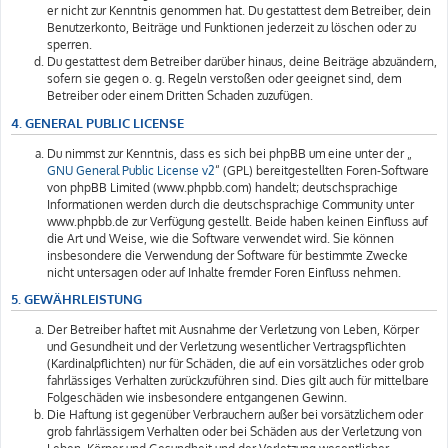
er nicht zur Kenntnis genommen hat. Du gestattest dem Betreiber, dein
Benutzerkonto, Beiträge und Funktionen jederzeit zu löschen oder zu
sperren.
Du gestattest dem Betreiber darüber hinaus, deine Beiträge abzuändern,
sofern sie gegen o. g. Regeln verstoßen oder geeignet sind, dem
Betreiber oder einem Dritten Schaden zuzufügen.
4. GENERAL PUBLIC LICENSE
Du nimmst zur Kenntnis, dass es sich bei phpBB um eine unter der „
GNU General Public License v2
“ (GPL) bereitgestellten Foren-Software
von phpBB Limited (www.phpbb.com) handelt; deutschsprachige
Informationen werden durch die deutschsprachige Community unter
www.phpbb.de zur Verfügung gestellt. Beide haben keinen Einfluss auf
die Art und Weise, wie die Software verwendet wird. Sie können
insbesondere die Verwendung der Software für bestimmte Zwecke
nicht untersagen oder auf Inhalte fremder Foren Einfluss nehmen.
5. GEWÄHRLEISTUNG
Der Betreiber haftet mit Ausnahme der Verletzung von Leben, Körper
und Gesundheit und der Verletzung wesentlicher Vertragspflichten
(Kardinalpflichten) nur für Schäden, die auf ein vorsätzliches oder grob
fahrlässiges Verhalten zurückzuführen sind. Dies gilt auch für mittelbare
Folgeschäden wie insbesondere entgangenen Gewinn.
Die Haftung ist gegenüber Verbrauchern außer bei vorsätzlichem oder
grob fahrlässigem Verhalten oder bei Schäden aus der Verletzung von