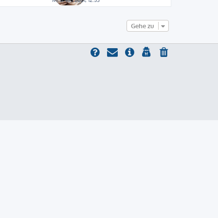
u
e
s
Gehe zu
t
e
r
B
e
i
t
r
a
g