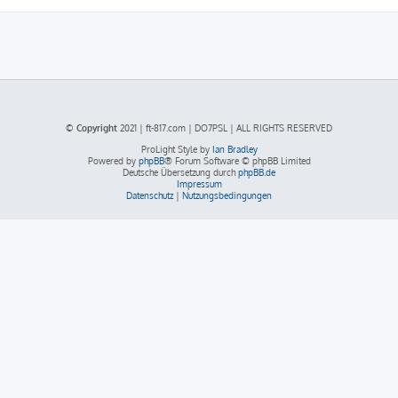
© Copyright
2021 | ft-817.com | DO7PSL | ALL RIGHTS RESERVED
ProLight Style by
Ian Bradley
Powered by
phpBB
® Forum Software © phpBB Limited
Deutsche Übersetzung durch
phpBB.de
Impressum
Datenschutz
|
Nutzungsbedingungen