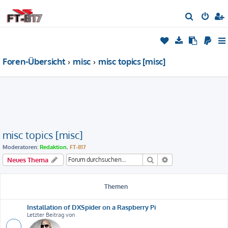
S
u
c
h
Foren-Übersicht
misc
misc topics [misc]
e
misc topics [misc]
Moderatoren:
Redaktion
,
FT-817
Suche
Erweiterte Suche
Neues Thema
Themen
Installation of DXSpider on a Raspberry Pi
Letzter Beitrag von