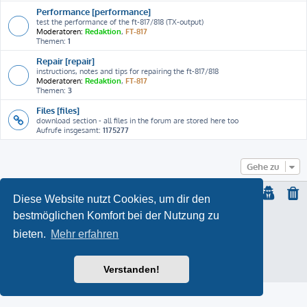
Performance [performance]
test the performance of the ft-817/818 (TX-output)
Moderatoren:
Redaktion
,
FT-817
Themen:
1
Repair [repair]
instructions, notes and tips for repairing the ft-817/818
Moderatoren:
Redaktion
,
FT-817
Themen:
3
Files [files]
download section - all files in the forum are stored here too
Aufrufe insgesamt:
1175277
Gehe zu
Diese Website nutzt Cookies, um dir den
bestmöglichen Komfort bei der Nutzung zu
© Copyright
2021 | ft-817.com | DO7PSL | ALL RIGHTS RESERVED
bieten.
Mehr erfahren
ProLight Style by
Ian Bradley
Powered by
phpBB
® Forum Software © phpBB Limited
Deutsche Übersetzung durch
phpBB.de
Impressum
Verstanden!
Datenschutz
|
Nutzungsbedingungen