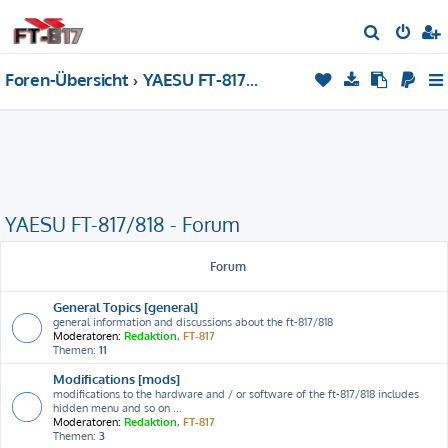
S
u
Foren-Übersicht
YAESU FT-817/818 - Forum
c
h
e
YAESU FT-817/818 - Forum
Forum
General Topics [general]
general information and discussions about the ft-817/818
Moderatoren:
Redaktion
,
FT-817
Themen:
11
Modifications [mods]
modifications to the hardware and / or software of the ft-817/818 includes
hidden menu and so on ...
Moderatoren:
Redaktion
,
FT-817
Themen:
3