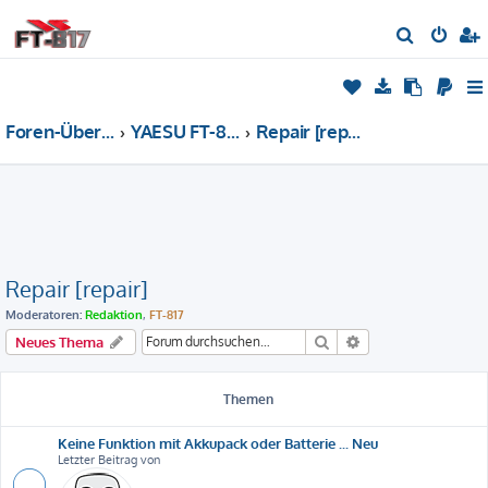
S
u
c
h
Foren-Übersicht
YAESU FT-817/818 - Forum
Repair [repair]
e
Repair [repair]
Moderatoren:
Redaktion
,
FT-817
Suche
Erweiterte Suche
Neues Thema
Themen
Keine Funktion mit Akkupack oder Batterie ... Neu
Letzter Beitrag von