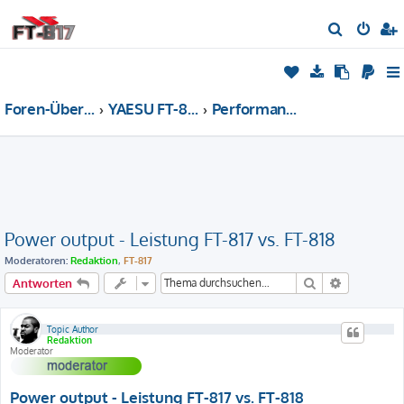
S
u
c
h
Foren-Übersicht
YAESU FT-817/818 - Forum
Performance [performance]
e
Power output - Leistung FT-817 vs. FT-818
Moderatoren:
Redaktion
,
FT-817
Suche
Erweiterte
Antworten
Topic Author
Redaktion
Moderator
Power output - Leistung FT-817 vs. FT-818