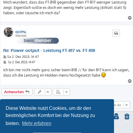
t
i
Mich wundert, dass das FT-818 gegenüber den FT-817 weniger Leistung
t
r
zeigt. Eigentlich sollte es doch ein wenig mehr Leistung (6Watt statt 5)
r
a
a
haben, oder täusche ich mich da?
g
g
DO7PSL
Member
Re: Power output - Leistung FT-817 vs. FT-818
B
Sa 2. Dez 2023, 14:47
e
B
Sa 2. Dez 2023, 14:47
i
e
t
i
Ich bin mir nicht mehr ganz sicher beim 818 // für den 817 kann ich sagen,
t
r
dass ich die Leistung im Hidden-menü hochgesetzt habe
r
a
a
g
g
Antworten
Gehe zu
Diese Website nutzt Cookies, um dir den
bestmöglichen Komfort bei der Nutzung zu
bieten.
Mehr erfahren
© Copyright
2021 | ft-817.com | DO7PSL | ALL RIGHTS RESERVED