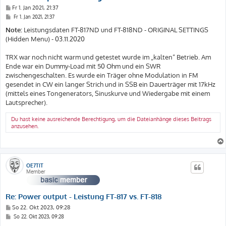
B
Fr 1. Jan 2021, 21:37
e
B
Fr 1. Jan 2021, 21:37
i
e
t
i
Note:
Leistungsdaten FT-817ND und FT-818ND - ORIGINAL SETTINGS
t
r
(Hidden Menu) - 03.11.2020
r
a
a
g
g
TRX war noch nicht warm und getestet wurde im „kalten“ Betrieb. Am
Ende war ein Dummy-Load mit 50 Ohm und ein SWR
zwischengeschalten. Es wurde ein Träger ohne Modulation in FM
gesendet in CW ein langer Strich und in SSB ein Dauerträger mit 17kHz
(mittels eines Tongenerators, Sinuskurve und Wiedergabe mit einem
Lautsprecher).
Du hast keine ausreichende Berechtigung, um die Dateianhänge dieses Beitrags
anzusehen.
OE7TIT
Member
Re: Power output - Leistung FT-817 vs. FT-818
B
So 22. Okt 2023, 09:28
e
B
So 22. Okt 2023, 09:28
i
e