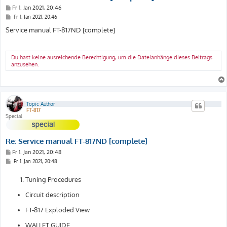
B
Fr 1. Jan 2021, 20:46
e
B
Fr 1. Jan 2021, 20:46
i
e
t
i
Service manual FT-817ND [complete]
t
r
r
a
a
g
g
Du hast keine ausreichende Berechtigung, um die Dateianhänge dieses Beitrags
anzusehen.
Topic Author
FT-817
Special
Re: Service manual FT-817ND [complete]
B
Fr 1. Jan 2021, 20:48
e
B
Fr 1. Jan 2021, 20:48
i
e
t
i
Tuning Procedures
t
r
r
a
a
g
Circuit description
g
FT-817 Exploded View
WALLET GUIDE