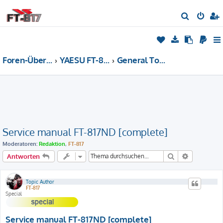
S
u
c
h
Foren-Übersicht
YAESU FT-817/818 - Forum
General Topics [general]
e
Service manual FT-817ND [complete]
Moderatoren:
Redaktion
,
FT-817
Suche
Erweiterte
Antworten
Topic Author
FT-817
Special
Service manual FT-817ND [complete]