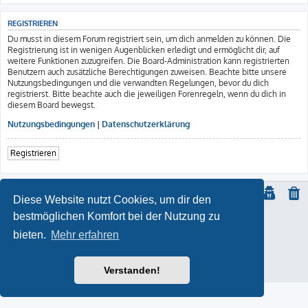
REGISTRIEREN
Du musst in diesem Forum registriert sein, um dich anmelden zu können. Die
Registrierung ist in wenigen Augenblicken erledigt und ermöglicht dir, auf
weitere Funktionen zuzugreifen. Die Board-Administration kann registrierten
Benutzern auch zusätzliche Berechtigungen zuweisen. Beachte bitte unsere
Nutzungsbedingungen und die verwandten Regelungen, bevor du dich
registrierst. Bitte beachte auch die jeweiligen Forenregeln, wenn du dich in
diesem Board bewegst.
Nutzungsbedingungen
|
Datenschutzerklärung
Registrieren
Diese Website nutzt Cookies, um dir den
bestmöglichen Komfort bei der Nutzung zu
© Copyright
2021 | ft-817.com | DO7PSL | ALL RIGHTS RESERVED
bieten.
Mehr erfahren
ProLight Style by
Ian Bradley
Powered by
phpBB
® Forum Software © phpBB Limited
Deutsche Übersetzung durch
phpBB.de
Impressum
Verstanden!
Datenschutz
|
Nutzungsbedingungen