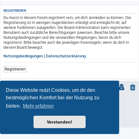
REGISTRIEREN
Du musst in diesem Forum registriert sein, um dich anmelden zu können. Die
Registrierung ist in wenigen Augenblicken erledigt und ermöglicht dir, auf
weitere Funktionen zuzugreifen. Die Board-Administration kann registrierten
Benutzern auch zusätzliche Berechtigungen zuweisen. Beachte bitte unsere
Nutzungsbedingungen und die verwandten Regelungen, bevor du dich
registrierst. Bitte beachte auch die jeweiligen Forenregeln, wenn du dich in
diesem Board bewegst.
Nutzungsbedingungen
|
Datenschutzerklärung
Registrieren
Diese Website nutzt Cookies, um dir den
bestmöglichen Komfort bei der Nutzung zu
© Copyright
2021 | ft-817.com | DO7PSL | ALL RIGHTS RESERVED
bieten.
Mehr erfahren
ProLight Style by
Ian Bradley
Powered by
phpBB
® Forum Software © phpBB Limited
Deutsche Übersetzung durch
phpBB.de
Impressum
Verstanden!
Datenschutz
|
Nutzungsbedingungen