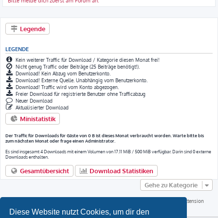
Bitte melde dich zuerst am Forum an.
Legende
LEGENDE
Kein weiterer Traffic für Download / Kategorie diesen Monat frei!
Nicht genug Traffic oder Beiträge (25 Beiträge benötigt!).
Download! Kein Abzug vom Benutzerkonto.
Download! Externe Quelle. Unabhängig vom Benutzerkonto.
Download! Traffic wird vom Konto abgezogen.
Freier Download für registrierte Benutzer ohne Trafficabzug
Neuer Download
Aktualisierter Download
Ministatistik
Der Traffic für Downloads für Gäste von 0 B ist dieses Monat verbraucht worden. Warte bitte bis
zum nächsten Monat oder frage einen Administrator.
Es sind insgesamt 4 Downloads mit einem Volumen von 17.11 MiB / 500 MiB verfügbar. Darin sind 0 externe
Downloads enthalten.
Gesamtübersicht
Download Statistiken
Gehe zu Kategorie
Download Extension © by Hotschi, Demolition Fabi, OXPUS
• Download Extension
Deutsch © by OXPUS
Diese Website nutzt Cookies, um dir den