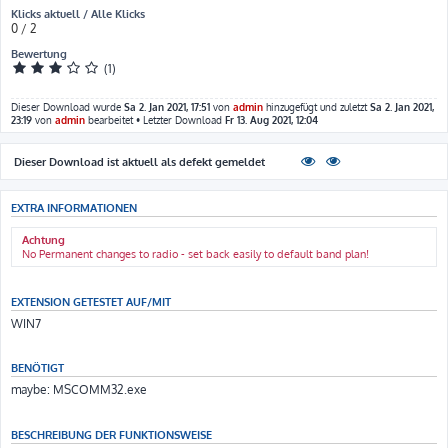
Klicks aktuell / Alle Klicks
0 / 2
Bewertung
(1)
Dieser Download wurde
Sa 2. Jan 2021, 17:51
von
admin
hinzugefügt und zuletzt
Sa 2. Jan 2021,
23:19
von
admin
bearbeitet • Letzter Download
Fr 13. Aug 2021, 12:04
Dieser Download ist aktuell als defekt gemeldet
EXTRA INFORMATIONEN
Achtung
No Permanent changes to radio - set back easily to default band plan!
EXTENSION GETESTET AUF/MIT
WIN7
BENÖTIGT
maybe: MSCOMM32.exe
BESCHREIBUNG DER FUNKTIONSWEISE