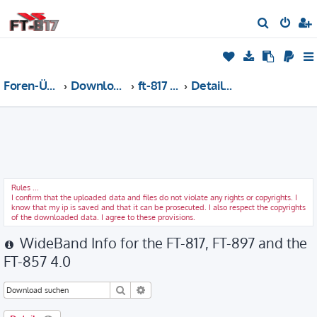
S
u
c
h
Foren-Übersicht
Download Kategorien
ft-817 [all software]
Details: WideBand Info for the FT-817, FT-897 and the FT-857
e
Rules ...
I confirm that the uploaded data and files do not violate any rights or copyrights. I
know that my ip is saved and that it can be prosecuted. I also respect the copyrights
of the downloaded data. I agree to these provisions.
WideBand Info for the FT-817, FT-897 and the
FT-857 4.0
Suche
Erweiterte Suche