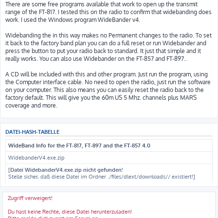
There are some free programs available that work to open up the transmit
range of the FT-817. I tested this on the radio to confirm that widebanding does
work. I used the Windows program WideBander v4.
Widebanding the in this way makes no Permanent changes to the radio. To set
it back to the factory band plan you can do a full reset or run Widebander and
press the button to put your radio back to standard. It just that simple and it
really works. You can also use Widebander on the FT-857 and FT-897..
A CD will be included with this and other program. Just run the program, using
the Computer interface cable. No need to open the radio, just run the software
on your computer. This also means you can easily reset the radio back to the
factory default. This will give you the 60m US 5 Mhz. channels plus MARS
coverage and more.
DATEI-HASH-TABELLE
WideBand Info for the FT-817, FT-897 and the FT-857
4.0
WidebanderV4.exe.zip
[
Datei WidebanderV4.exe.zip nicht gefunden!
Stelle sicher, daß diese Datei im Ordner ./files/dlext/downloads// existiert!]
Zugriff verweigert!
Du hast keine Rechte, diese Datei herunterzuladen!